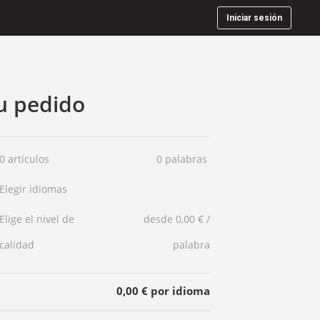
Iniciar sesión
u pedido
0 artículos
0 palabras
Elegir idiomas
Elige el nivel de
desde 0,00 € /
calidad
palabra
0,00 € por idioma