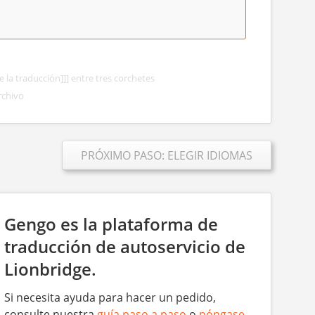
e la traducción]]] entre tres corchetes
rchivo
PRÓXIMO PASO: ELEGIR IDIOMAS
Gengo es la plataforma de
traducción de autoservicio de
Lionbridge.
Si necesita ayuda para hacer un pedido,
consulte nuestra
guía paso a paso
o
póngase